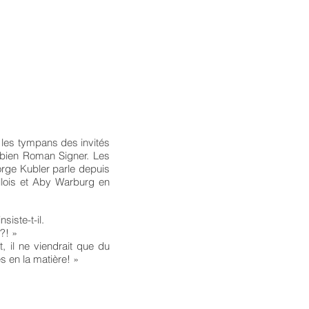
er les tympans des invités
 bien Roman Signer. Les
orge Kubler parle depuis
lois et Aby Warburg en
siste-t-il.
?! »
, il ne viendrait que du
 en la matière! »