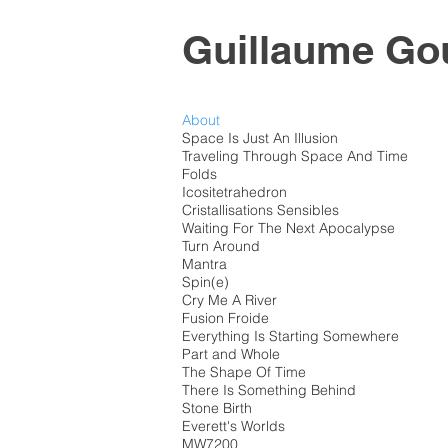
Guillaume Go
About
Space Is Just An Illusion
Traveling Through Space And Time
Folds
Icositetrahedron
Cristallisations Sensibles
Waiting For The Next Apocalypse
Turn Around
Mantra
Spin(e)
Cry Me A River
Fusion Froide
Everything Is Starting Somewhere
Part and Whole
The Shape Of Time
There Is Something Behind
Stone Birth
Everett's Worlds
MW7200