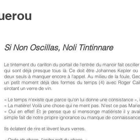
uerou
Si Non Oscillas, Noli Tintinnare
Le tintement du carillon du portail de l'entrée du manoir fait oscill
qui sont déjà presque tous là. Ce doit être Johannes Kepler ou
deux seuls à manquer encore à l'appel. Au milieu de la foule, Ge
un petit moment déjà des formes du temps (4) avec Roger Cail
sirotant un verre de vin.
« Le temps n'existe que parce qu'on lui donne une consistance », in
« La matière! Voilà une chose qui ne ment pas. N'est ce pas Marie
« Oui en effet! Et je pense que si mensonge matiériste il y avait
simple fait de notre propre ignorance ou manque de connaissances
Ils éclatent de rire et lèvent leurs verres.
« Ordo ab chaos, l'ordre naît du chaos. »