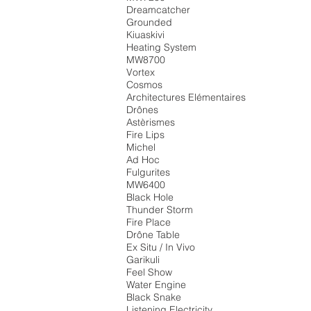
Dreamcatcher
Grounded
Kiuaskivi
Heating System
MW8700
Vortex
Cosmos
Architectures Elémentaires
Drônes
Astèrismes
Fire Lips
Michel
Ad Hoc
Fulgurites
MW6400
Black Hole
Thunder Storm
Fire Place
Drône Table
Ex Situ / In Vivo
Garikuli
Feel Show
Water Engine
Black Snake
Listening Electricity