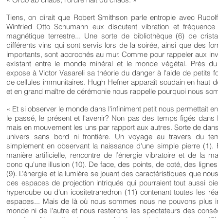
Tiens, on dirait que Robert Smithson parle entropie avec Rudolf 
Winfried Otto Schumann eux discutent vibration et fréquence 
magnétique terrestre... Une sorte de bibliothèque (6) de crista
différents vins qui sont servis lors de la soirée, ainsi que des for
importants, sont accrochés au mur. Comme pour rappeler aux inv
existant entre le monde minéral et le monde végétal. Près du 
expose à Victor Vasareli sa théorie du danger à l'aide de petits 
de cellules immunitaires. Hugh Hefner apparaît soudain en haut d
et en grand maître de cérémonie nous rappelle pourquoi nous so
« Et si observer le monde dans l'infiniment petit nous permettait en 
le passé, le présent et l'avenir? Non pas des temps figés dans 
mais en mouvement les uns par rapport aux autres. Sorte de dan
univers sans bord ni frontière. Un voyage au travers du te
simplement en observant la naissance d'une simple pierre (1). 
manière artificielle, rencontre de l’énergie vibratoire et de la ma
donc qu'une illusion (10). De face, des points, de coté, des lignes 
(9). L’énergie et la lumière se jouant des caractéristiques que nou
des espaces de projection intriqués qui pourraient tout aussi bi
hypercube ou d'un icositetrahedron (11) contenant toutes les réal
espaces... Mais de là où nous sommes nous ne pouvons plus infl
monde ni de l'autre et nous resterons les spectateurs des cons