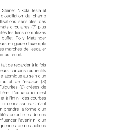
Steiner. Nikola Tesla et
d'oscillation du champ
llisations sensibles des
mats circulaires (7) plus
ités les liens complexes
buffet, Polly Matzinger
fours en guise d'exemple
es marches de l'escalier
mmes réunit.
fait de regarder à la fois
leurs carcans respectifs
se atomique au sein d'un
mps et de l'espace (3)
Fulgurites (2) créées de
tière. L'espace ici n'est
et à l'infini, des courbes
s lui connaissons. Créant
en prendre la forme d'un
ités potentielles de ces
uencer l'avenir ni d'un
équences de nos actions