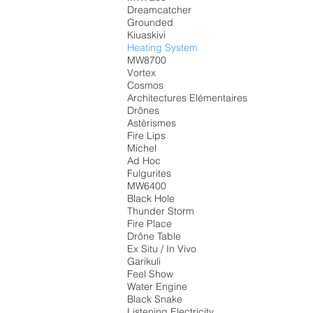
Dreamcatcher
Grounded
Kiuaskivi
Heating System
MW8700
Vortex
Cosmos
Architectures Elémentaires
Drônes
Astèrismes
Fire Lips
Michel
Ad Hoc
Fulgurites
MW6400
Black Hole
Thunder Storm
Fire Place
Drône Table
Ex Situ / In Vivo
Garikuli
Feel Show
Water Engine
Black Snake
Listening Electricity