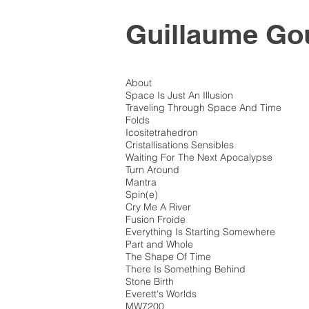
Guillaume Go
About
Space Is Just An Illusion
Traveling Through Space And Time
Folds
Icositetrahedron
Cristallisations Sensibles
Waiting For The Next Apocalypse
Turn Around
Mantra
Spin(e)
Cry Me A River
Fusion Froide
Everything Is Starting Somewhere
Part and Whole
The Shape Of Time
There Is Something Behind
Stone Birth
Everett's Worlds
MW7200