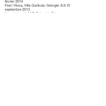
février 2014
Fest i Nova, Villa Garikula, Géorgie, 8,9,10
septembre 2013
Keep in touch, A&T, Columbia Palace,
avenue Princesse Grace, Monte Carlo,
février 2013
Résidences / Bourses / Prix :
Recherche et création, Université de
Rennes 1,
2018-2019
Aide individuelle à la création, DRAC
Bretagne, 2018
The Cruising Art Society Writing &
Everything Club, Guernesey, août 2017
Generator, 40mcube, Rennes,
2015-2016
Ad Hoc, La Station, Nice, 2015
Black Hole, Géorgie, 2015
Villa Garikula, Géorgie, 2014
Villa Garikula, Géorgie, 2013
Conférences :
Nix, entre paradigme et paradoxe
(interactions micro-ondes matière),
amphithéâtre Donzelot, Université de
Rennes 1, Rennes, de 18h à 20h le 30